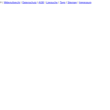
© |
Widerrufsrecht
|
Datenschutz
|
AGB
|
Livesuche
|
Tags
|
Sitemap
|
Impressum